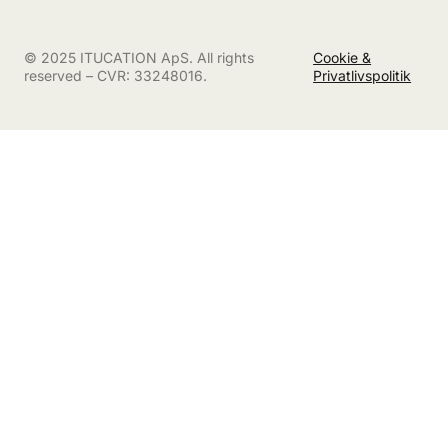
Tag kontakt til dit jobcenter eller a-kasse og undersøg,
hvilke kurser der er relevante for din faglighed.
Vælg et kursus, der bygger bro mellem din uddannelse
© 2025 ITUCATION ApS. All rights
Cookie &
og de job, du sigter efter.
reserved – CVR: 33248016.
Privatlivspolitik
Få kurset godkendt som en del af din jobplan.
Gennemfør forløbet og brug det aktivt i din ansøgning
og jobsamtale.
Husk at dokumentere din deltagelse – de fleste kurser giver
bevis, som kan vedlægges dit CV.