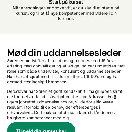
Start på kurset
Når ansøgningen er godkendt, er du klar til at starte på
kurset, og til at få nye kompetencer med videre i din
karriere.
Mød din uddannelsesleder
Søren er medstifter af Itucation og har mere end 15 års
erfaring med opkvalificering af ledige, og har undertiden haft
roller som både underviser, konsulent og uddannelsesleder.
Han har arbejdet med IT siden midten af 1990’erne og har
dermed stor indsigt i branchen.
Derudover har Søren et godt kendskab til målgruppen samt
et stort netværk ind i såvel jobcentre som A-kasser. En
6
ugers jobrettet uddannelse
hos os, vil derfor altid være
relevant i forhold til de behov, der efterspørges i
erhvervslivet. Dette sikrer, at du som kursist, får de mest
brugbare kompetencer med dig.
Tilmeld dig kurset her