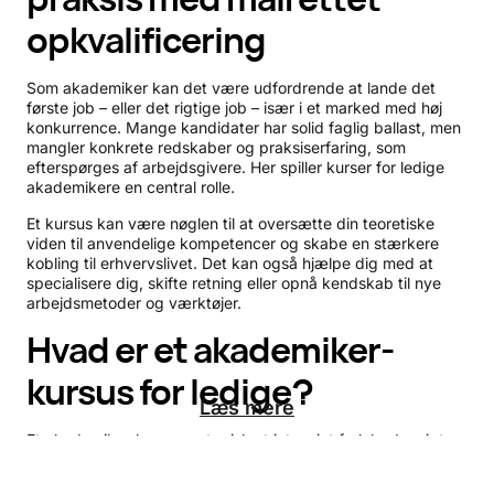
opkvalificering
Som akademiker kan det være udfordrende at lande det
første job – eller det rigtige job – især i et marked med høj
konkurrence. Mange kandidater har solid faglig ballast, men
mangler konkrete redskaber og praksiserfaring, som
efterspørges af arbejdsgivere. Her spiller kurser for ledige
akademikere en central rolle.
Et kursus kan være nøglen til at oversætte din teoretiske
viden til anvendelige kompetencer og skabe en stærkere
kobling til erhvervslivet. Det kan også hjælpe dig med at
specialisere dig, skifte retning eller opnå kendskab til nye
arbejdsmetoder og værktøjer.
Hvad er et akademiker-
kursus for ledige?
Læs mere
Et akademiker-kursus er typisk et intensivt forløb, der sigter
mod at bygge bro mellem den akademiske verden og
arbejdsmarkedets praktiske virkelighed. Kurserne kan være