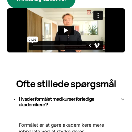
Ofte stillede spørgsmål
Hvad er formålet med kurser for ledige
akademikere?
Formålet er at gøre akademikere mere
jobparate ved at styrke deres