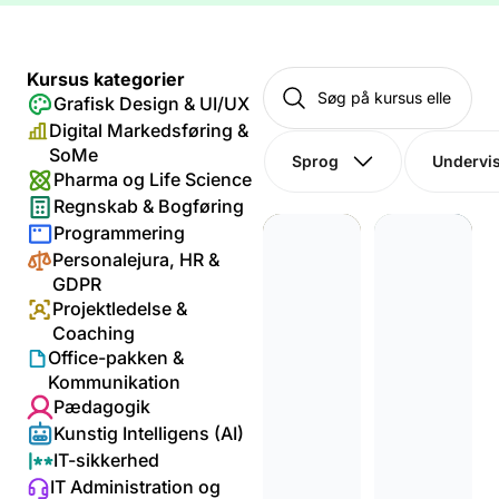
Kursus kategorier
Grafisk Design & UI/UX
Digital Markedsføring &
SoMe
Sprog
Undervi
Pharma og Life Science
Regnskab & Bogføring
Programmering
Personalejura, HR &
GDPR
Projektledelse &
Coaching
Office-pakken &
Kommunikation
Pædagogik
Anvend
Regnsk
Kunstig Intelligens (AI)
else af
ab &
IT-sikkerhed
kunstig
Bogføri
IT Administration og
intellige
ng inkl.