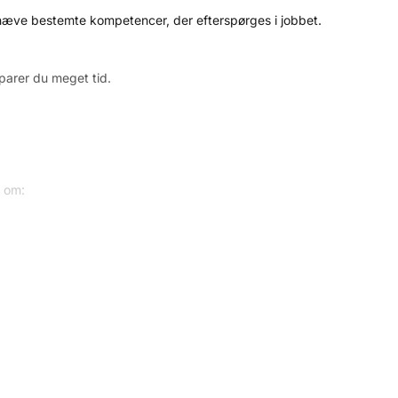
remhæve bestemte kompetencer, der efterspørges i jobbet.
sparer du meget tid.
e om:
t gerne tilrettes hver gang, du søger et job. For det er i denne
ation om dine tidligere arbejdspladser. Husk at inkludere:
ing kommer først. De bedste CV-skabeloner sørger for, at du kan