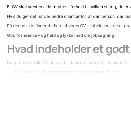
Et CV skal næsten altid ændres i forhold til hvilken stilling, du
Hvis du gør det, er der bedre chancer for, at den person, der læs
På denne side finder du flere af vores CV-skabeloner – de er gra
God fornøjelse – og held og lykke med din jobsøgning!
Hvad indeholder et god
Det professionelle CV bør altid indeholde en række ‘stamdata’ om 
Dit navn, telefonnummer og det postnummer du bor i.
Mailadresse
Link til din LinkedIn profil
Et godt CV indeholder også en specifik tekst om dig, og hvorda
tekst, at du skal forklare, hvorfor du er den rette til jobbet. Det
Du skal altså forklare, hvorfor og hvordan du kan løse de opgaver
Navnet på arbejdspladsen
Hvor længe du var ansat
Hvilke typer arbejdsopgaver du løste
Her kan du vælge, om det skal være et kronologisk CV, som er i