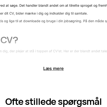
 er ved at søge. Det handler blandt andet om at tilrette sproget og f
er dit CV, bider mærke i dig og indkalder dig til samtale.
tis og lige til at downloade og bruge i din jobsøgning. På den måde 
t CV?
dig, der plejer at stå i toppen af CV’et. Her er der blandt andet tal
Læs mere
n dine
kompetencer
kan løse arbejdsopgaverne. Denne tekst skal mege
 er her, en CV-skabelon er smart at bruge.
, der er oplistet i jobopslaget. Derudover bør CV’et indeholde inform
Ofte stillede spørgsmål
 omvendt kronologisk rækkefølge, sådan at den seneste arbejdserfar