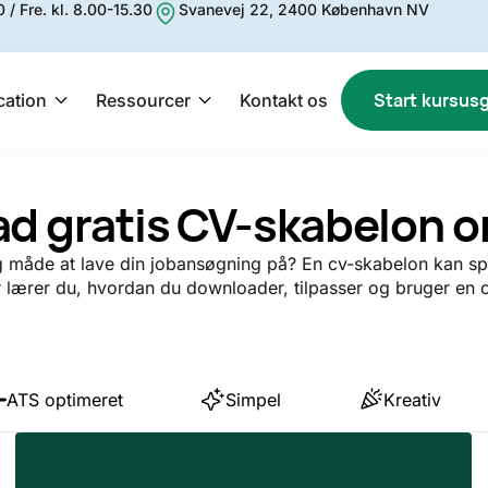
 / Fre. kl. 8.00-15.30
Svanevej 22, 2400 København NV
Start kursus
cation
Ressourcer
Kontakt os
d gratis CV-skabelon on
g måde at lave din jobansøgning på? En cv-skabelon kan spa
r lærer du, hvordan du downloader, tilpasser og bruger en c
ATS optimeret
Simpel
Kreativ