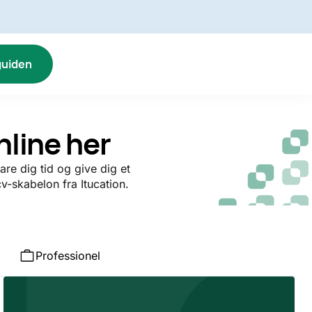
guiden
line her
re dig tid og give dig et
v-skabelon fra Itucation.
Professionel