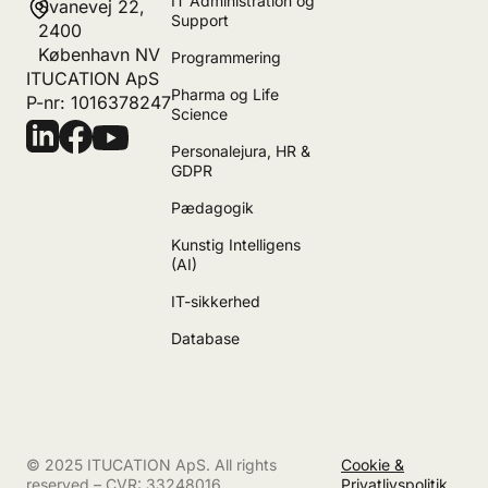
IT Administration og
Svanevej 22,
Support
2400
København NV
Programmering
ITUCATION ApS
Pharma og Life
P-nr: 1016378247
Science
Personalejura, HR &
GDPR
Pædagogik
Kunstig Intelligens
(AI)
IT-sikkerhed
Database
© 2025 ITUCATION ApS. All rights
Cookie &
reserved – CVR: 33248016.
Privatlivspolitik