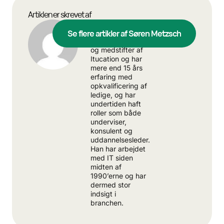
Artiklen er skrevet af
Søren Metzsch
Se flere artikler af Søren Metzsch
Søren er direktør
og medstifter af
Itucation og har
mere end 15 års
erfaring med
opkvalificering af
ledige, og har
undertiden haft
roller som både
underviser,
konsulent og
uddannelsesleder.
Han har arbejdet
med IT siden
midten af
1990’erne og har
dermed stor
indsigt i
branchen.