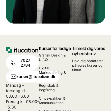
Kurser for ledige
Tilmeld dig vores
nyhedsbrev
Grafisk Design &
UI/UX
7027
Hold dig opdateret
2784
på vores kurser og
Digital
tilbud.
Markedsføring &
kurser@itucation.dk
SoMe
Mandag –
Regnskab &
Bogføring
torsdag kl.
08.00-16.00
Office-pakken &
Fredag kl. 08.00-
Kommunikation
15.30