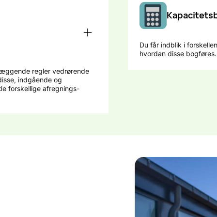
Kapacitets
Du får indblik i forskel
hvordan disse bogføres. 
dlæggende regler vedrørende
disse, indgående og
e forskellige afregnings-