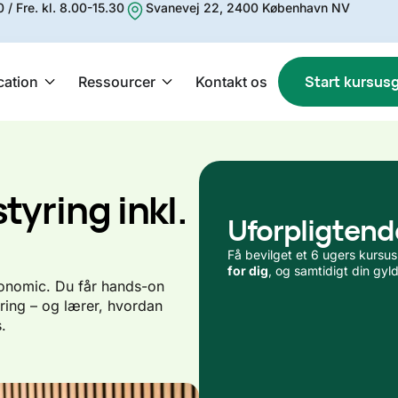
 / Fre. kl. 8.00-15.30
Svanevej 22, 2400 København NV
Start kursus
cation
Ressourcer
Kontakt os
yring inkl.
Uforpligtend
Få bevilget et 6 ugers kursus
for dig
, og samtidigt din gyl
onomic. Du får hands-on
ring – og lærer, hvordan
.