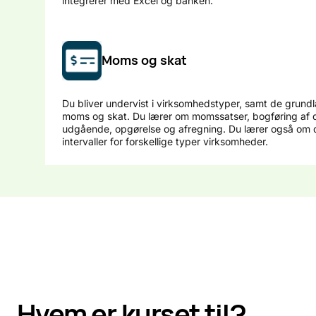
integrerer med Excel og banken.
Moms og skat
Du bliver undervist i virksomhedstyper, samt de grun
moms og skat. Du lærer om momssatser, bogføring af 
udgående, opgørelse og afregning. Du lærer også om d
intervaller for forskellige typer virksomheder.
Hvem er kurset til?