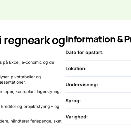
i regneark og
Information & P
Dato for opstart:
us på Excel, e-conomic og de
Lokation:
yser, pivottabeller og
ræsentationer.
Undervisning:
ipper, kontoplan, lagerstyring,
Sprog:
 kreditor og projektstyring – og
Varighed:
ere, håndterer feriepenge, skat