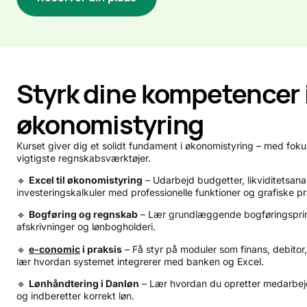
Styrk dine kompetencer 
økonomistyring
Kurset giver dig et solidt fundament i økonomistyring – med fok
vigtigste regnskabsværktøjer.
🔹
Excel til økonomistyring
– Udarbejd budgetter, likviditetsanal
investeringskalkuler med professionelle funktioner og grafiske p
🔹
Bogføring og regnskab
– Lær grundlæggende bogføringsprinc
afskrivninger og lønbogholderi.
🔹
e-conomic
i praksis
– Få styr på moduler som finans, debitor,
lær hvordan systemet integrerer med banken og Excel.
🔹
Lønhåndtering i Danløn
– Lær hvordan du opretter medarbejd
og indberetter korrekt løn.