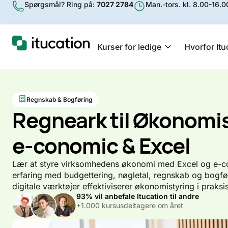
Spørgsmål? Ring på:
7027 2784
Man.-tors. kl. 8.00-16.00
Kurser for ledige
Hvorfor Itu
Regnskab & Bogføring
Regneark til Økonomist
e-conomic & Excel
Lær at styre virksomhedens økonomi med Excel og e-c
erfaring med budgettering, nøgletal, regnskab og bogfø
digitale værktøjer effektiviserer økonomistyring i praksis
93% vil anbefale Itucation til andre
+1.000 kursusdeltagere om året