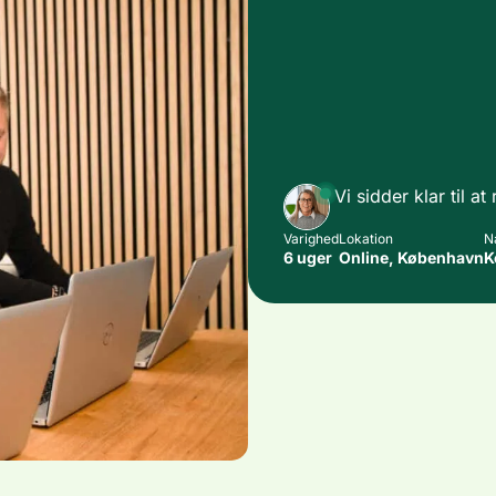
Vi sidder klar til a
Varighed
Lokation
N
6 uger
Online, København
K