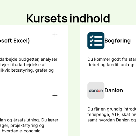
Kursets indhold
osoft Excel)
Bogføring
udarbejde budgetter, analyser
Du kommer godt fra star
øjer til udarbejdelse af
debet og kredit, anlægsk
 likviditetsstyring, grafer og
Danløn
Du får en grundig introd
feriepenge, ATP, skat m
an og årsafslutning. Du lærer
samt hvordan Danløn og 
lager, projektstyring og
amt hvordan e-conomic