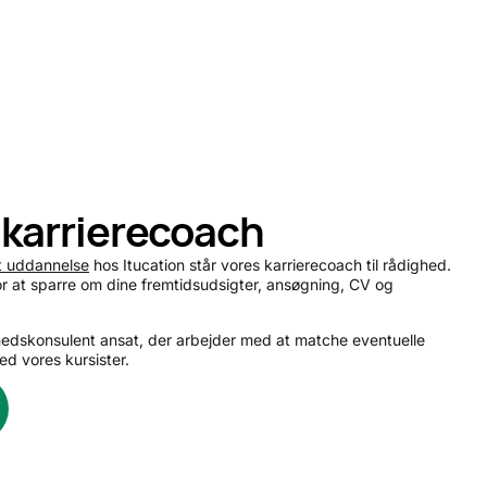
 karrierecoach
et uddannelse
hos Itucation står vores karrierecoach til rådighed.
or at sparre om dine fremtidsudsigter, ansøgning, CV og
hedskonsulent ansat, der arbejder med at matche eventuelle
med vores kursister.