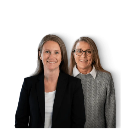
Tag en snak med Kristina, hvis der er noget du er i
tvivl om!
Hvilket kursus passer til mig? Hvordan søger jeg? Kan
jeg få kurset bevilget?