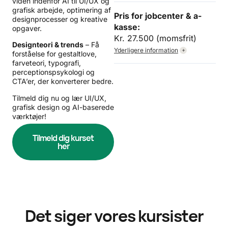
viden indenfor AI til UI/UX og
grafisk arbejde, optimering af
Pris for jobcenter & a-
designprocesser og kreative
kasse:
opgaver.
Kr. 27.500 (momsfrit)
Designteori & trends
– Få
+
Yderligere information
forståelse for gestaltlove,
farveteori, typografi,
perceptionspsykologi og
CTA’er, der konverterer bedre.
Tilmeld dig nu og lær UI/UX,
grafisk design og AI-baserede
værktøjer!
Tilmeld dig kurset
her
Det siger vores kursister