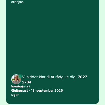
arbejde.
Vi sidder klar til at rådgive dig:
7027
2784
Varighed
Lokation
Næste opstart
6
Online
10. august - 18. september 2026
uger