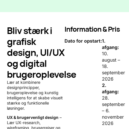
Bliv stærk i
Information & Pris
grafisk
Dato for opstart:
1.
afgang:
design, UI/UX
10.
og digital
august –
18.
brugeroplevelse
september
2026
Lær at kombinere
2.
designprincipper,
afgang:
brugeroplevelse og kunstig
28.
intelligens for at skabe visuelt
stærke og funktionelle
september
løsninger.
– 6.
november
UX & brugervenligt design
–
Lær UX-research,
2026
wireframing, brugerrejser og