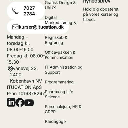
nyhedsbrev
Grafisk Design &
UI/UX
7027
Hold dig opdateret
2784
på vores kurser og
Digital
tilbud.
Markedsføring &
kurser@itucation.dk
SoMe
Mandag –
Regnskab &
Bogføring
torsdag kl.
08.00-16.00
Office-pakken &
Fredag kl. 08.00-
Kommunikation
15.30
IT Administration og
Svanevej 22,
Support
2400
København NV
Programmering
ITUCATION ApS
Pharma og Life
P-nr: 1016378247
Science
Personalejura, HR &
GDPR
Pædagogik