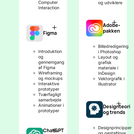
Computer
og udviklere
Interaction
Adobe-
pakken
Figma
Billedredigering
Introduktion
i Photoshop
og
Layout og
gennemgang
grafisk
af Figma
materiale i
Wireframing
InDesign
og mockups
Vektorgrafik i
Interaktive
Illustrator
prototyper
Tværfagligt
samarbejde
Animationer i
Designteori
prototyper
og trends
Designprincipper
ChatGPT
og gestaltlove