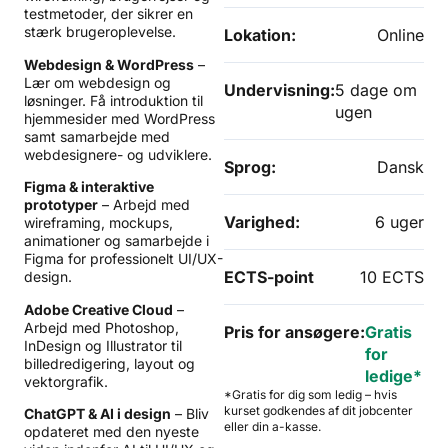
testmetoder, der sikrer en
stærk brugeroplevelse.
Lokation:
Online
Webdesign & WordPress
–
Lær om webdesign og
Undervisning:
5 dage om
løsninger. Få introduktion til
ugen
hjemmesider med WordPress
samt samarbejde med
webdesignere- og udviklere.
Sprog:
Dansk
Figma & interaktive
prototyper
– Arbejd med
Varighed:
6 uger
wireframing, mockups,
animationer og samarbejde i
Figma for professionelt UI/UX-
ECTS-point
10 ECTS
design.
Adobe Creative Cloud
–
Arbejd med Photoshop,
Pris for ansøgere:
Gratis
InDesign og Illustrator til
for
billedredigering, layout og
ledige*
vektorgrafik.
*Gratis for dig som ledig – hvis
kurset godkendes af dit jobcenter
ChatGPT & AI i design
– Bliv
eller din a-kasse.
opdateret med den nyeste