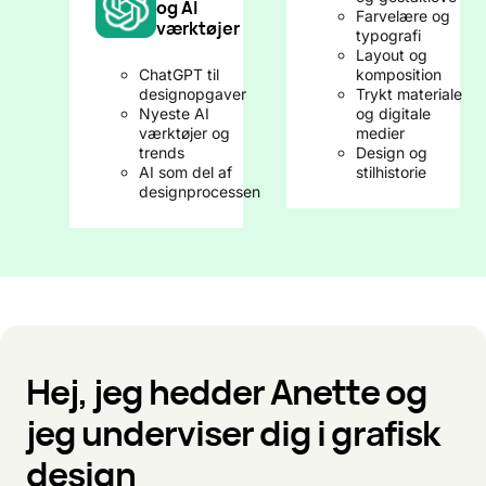
og AI
Farvelære og
værktøjer
typografi
Layout og
ChatGPT til
komposition
designopgaver
Trykt materiale
Nyeste AI
og digitale
værktøjer og
medier
trends
Design og
AI som del af
stilhistorie
designprocessen
Hej, jeg hedder Anette og
jeg underviser dig i grafisk
design