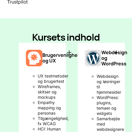
Trustpilot
Kursets indhold
Webdesign
Brugervenlighed
og
og UX
WordPress
UX testmetoder
Webdesign
og brugertest
og løsninger
Wireframes,
til
skitser og
hjemmesider
mockups
WordPress:
Empathy
plugins,
mapping og
temaer og
personas
widgets
Tilgængelighed,
Samarbejde
fx WCAG
med
HCI: Human
webdesignere