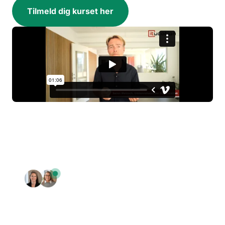
Tilmeld dig kurset her
Vi sidder klar til at rådgive dig:
7027
2784
Har du brug for
rådgivning?