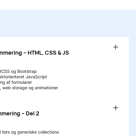
mering – HTML, CSS & JS
CSS og Bootstrap
ektorienteret JavaScript
ng af formularer
 web storage og animationer
mering – Del 2
ed lists og generiske collections