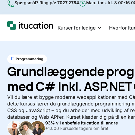
Spørgsmål? Ring på:
7027 2784
Man.-tors. kl. 8.00-16.00
Kurser for ledige
Hvorfor Itu
Programmering
Grundlæggende prog
med C# Inkl. ASP.NET
Vil du lære at bygge moderne webapplikationer med C
dette kursus lærer du grundlæggende programmering m
CSS og JavaScript – og du arbejder med udvikling af 
databaser og Web API’er. Kurset klæder dig på til en ka
93% vil anbefale Itucation til andre
+1.000 kursusdeltagere om året