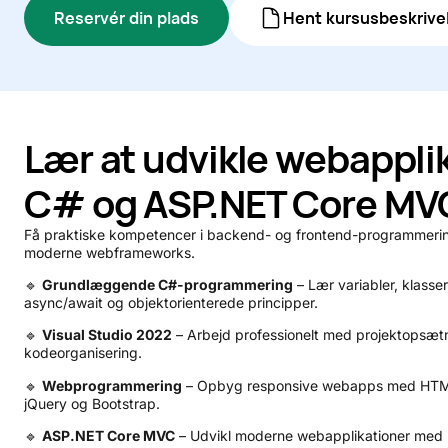
Reservér din plads
Hent kursusbeskrive
Lær at udvikle webappli
C# og ASP.NET Core MV
Få praktiske kompetencer i backend- og frontend-programmerin
moderne webframeworks.
🔹
Grundlæggende C#-programmering
– Lær variabler, klasse
async/await og objektorienterede principper.
🔹
Visual Studio 2022
– Arbejd professionelt med projektopsæt
kodeorganisering.
🔹
Webprogrammering
– Opbyg responsive webapps med HTML
jQuery og Bootstrap.
🔹
ASP.NET Core MVC
– Udvikl moderne webapplikationer med 