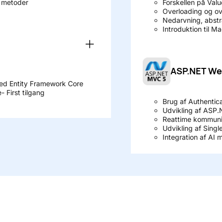
g metoder
Forskellen på Val
Overloading og ov
Nedarvning, abstr
Introduktion til 
ASP.NET We
d Entity Framework Core
 First tilgang
Brug af Authentica
Udvikling af ASP.
Reattime kommun
Udvikling af Singl
Integration af A