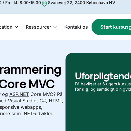
 / Fre. kl. 8.00-15.30
Svanevej 22, 2400 København NV
Start kursus
cation
Ressourcer
Kontakt os
rammering
Uforpligtend
 Core MVC
Få bevilget et 6 ugers kursus
for dig
, og samtidigt din gyl
# og
ASP.NET
Core MVC? På
ed Visual Studio, C#, HTML,
responsive webapps,
rriere som .NET-udvikler.