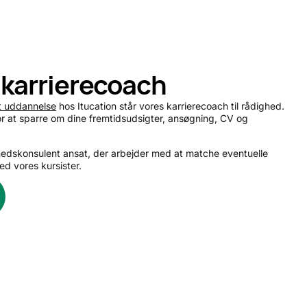
 karrierecoach
et uddannelse
hos Itucation står vores karrierecoach til rådighed.
or at sparre om dine fremtidsudsigter, ansøgning, CV og
hedskonsulent ansat, der arbejder med at matche eventuelle
med vores kursister.