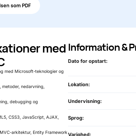
lsen som PDF
kationer med
Information & P
C
Dato for opstart:
g med Microsoft-teknologier og
Lokation:
r, metoder, nedarvning,
Undervisning:
ning, debugging og
5, CSS3, JavaScript, AJAX,
Sprog:
MVC-arkitektur, Entity Framework
Varighed: