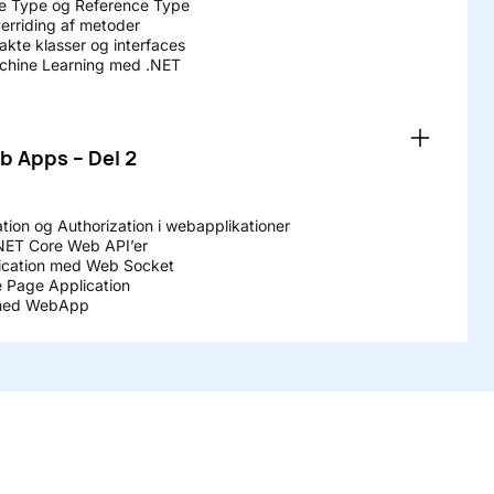
ue Type og Reference Type
erriding af metoder
akte klasser og interfaces
Machine Learning med .NET
b Apps – Del 2
tion og Authorization i webapplikationer
NET Core Web API’er
ication med Web Socket
e Page Application
I med WebApp