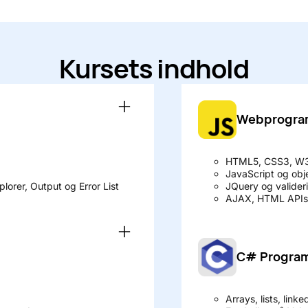
Kursets indhold
Webprogram
HTML5, CSS3, W3
JavaScript og obj
plorer, Output og Error List
JQuery og valideri
AJAX, HTML APIs,
C# Program
Arrays, lists, link