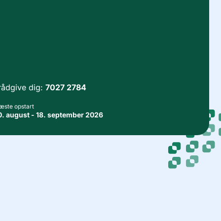
t rådgive dig:
7027 2784
æste opstart
0. august - 18. september 2026