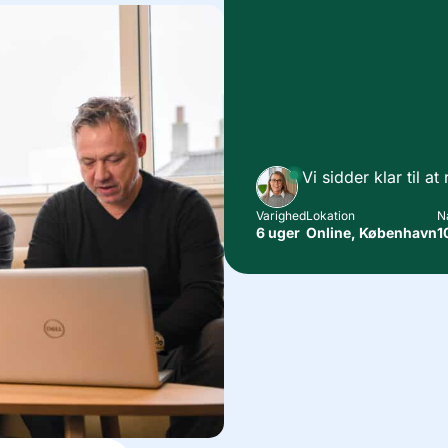
Vi sidder klar til a
Varighed
Lokation
N
6 uger
Online, København
1